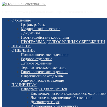
Сайт Советской районной больницы Республики Крым
О больнице
График работы
Медицинский персонал
Документы
Противодействие коррупции
ПРОГРАММА ДОЛГОСРОЧНЫХ СБЕРЕЖЕНИЙ
НОВОСТИ
ОТДЕЛЕНИЯ
Поликлиническое отделение
Родовое отделение
Детское отделение
Терапевтическое отделение
Гинекологическое отделение
Инфекционное отделение
Хирургическое отделение
ПАЦИЕНТАМ
Информация для пациентов
Как прикрепиться к поликлинике, если планир
Льготное лекарственное обеспечение
Диспансеризация
Информация о беременности